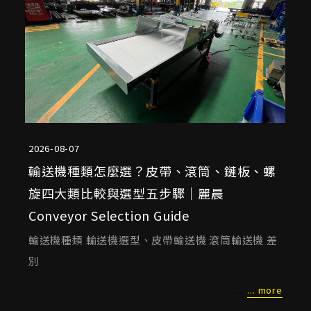
2026-08-07
2026
輸送機種類怎麼選？皮帶、滾筒、鏈板、螺
食
旋四大類比較與選型五步驟｜麗晨
個
Conveyor Selection Guide
機｜
選
倉儲
易、
輸送機種類 輸送機選型、皮帶輸送機 滾筒輸送機 差
輸送
經驗
別
 more
雷
... more