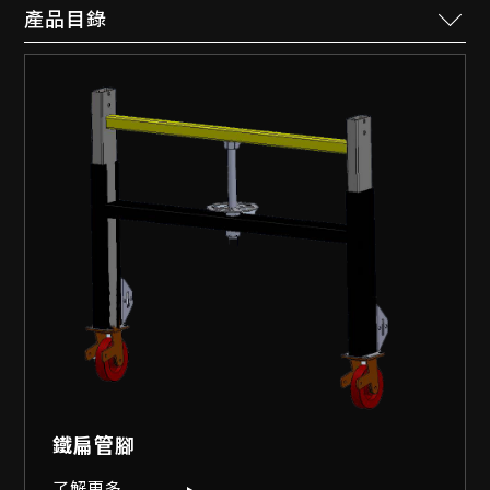
機械手臂自動化輸送系統
棧板 / 周轉籃物流輸送線
標準輸送模組系列
整廠輸送規劃
模具架與安全防護系統
工業周邊與工作站設備
工作桌
其他
控制零件
鐵扁管腳
馬達型式
附加組件
了解更多