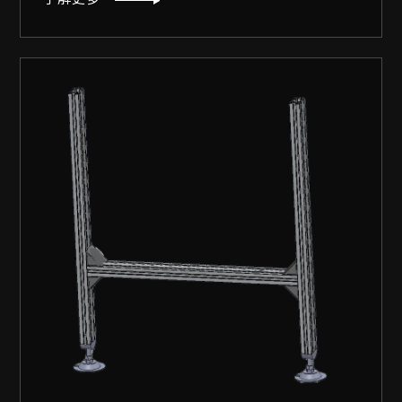
腳架模式
輸送帶圖例
機身鋁擠圖例
喬盛刀具櫃系列