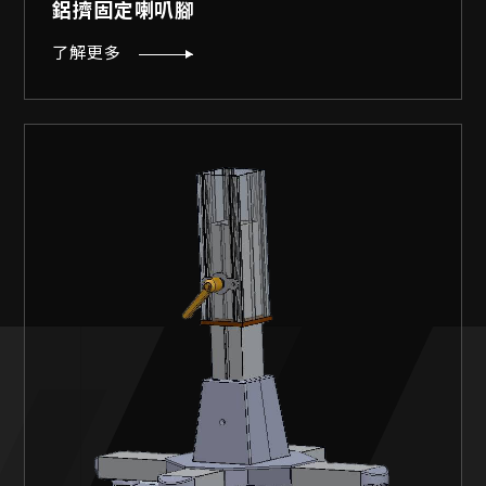
鋁擠固定喇叭腳
了解更多