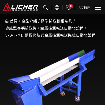
Cookie管理面板
0
人才招募
首頁
產品介紹
標準輸送模組系列
功能型客製輸送機
金屬檢測輸送自動化設備
S-B-T-MD 鋼板爬坡式金屬檢測輸送機械自動化設備